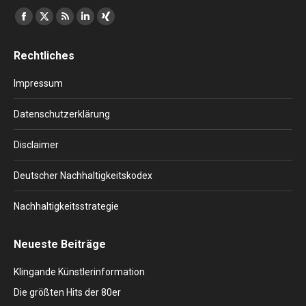
Finden Sie uns auf:
Facebook
X
RSS
Linkedin
XING
page
page
page
page
page
Rechtliches
opens
opens
opens
opens
opens
in
in
in
in
in
Impressum
new
new
new
new
new
window
window
window
window
window
Datenschutzerklärung
Disclaimer
Deutscher Nachhaltigkeitskodex
Nachhaltigkeitsstrategie
Neueste Beiträge
Klingande Künstlerinformation
Die größten Hits der 80er