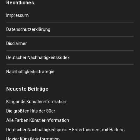
Rechtliches
opens
opens
opens
opens
opens
in
in
in
in
in
Impressum
new
new
new
new
new
window
window
window
window
window
Datenschutzerklärung
Disclaimer
Deutscher Nachhaltigkeitskodex
Nachhaltigkeitsstrategie
Neueste Beiträge
Klingande Künstlerinformation
Die größten Hits der 80er
Alle Farben Künstlerinformation
Deutscher Nachhaltigkeitspreis – Entertainment mit Haltung
Hozier Künstlerinformation