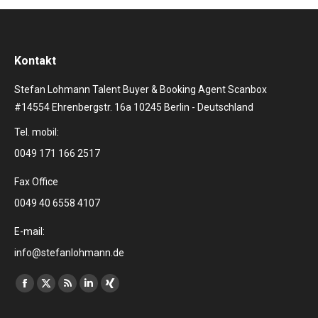
Kontakt
Stefan Lohmann Talent Buyer & Booking Agent Scanbox
#14554 Ehrenbergstr. 16a 10245 Berlin - Deutschland
Tel. mobil:
0049 171 166 2517
Fax Office
0049 40 6558 4107
E-mail:
info@stefanlohmann.de
Finden Sie uns auf:
Facebook
X
RSS
Linkedin
XING
page
page
page
page
page