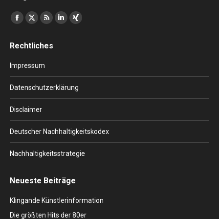
Finden Sie uns auf:
Facebook
X
RSS
Linkedin
XING
page
page
page
page
page
Rechtliches
opens
opens
opens
opens
opens
in
in
in
in
in
Impressum
new
new
new
new
new
window
window
window
window
window
Datenschutzerklärung
Disclaimer
Deutscher Nachhaltigkeitskodex
Nachhaltigkeitsstrategie
Neueste Beiträge
Klingande Künstlerinformation
Die größten Hits der 80er