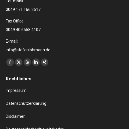
Tel. mobil:
0049 171 166 2517
Fax Office
0049 40 6558 4107
E-mail:
info@stefanlohmann.de
Finden Sie uns auf:
Facebook
X
RSS
Linkedin
XING
page
page
page
page
page
Rechtliches
opens
opens
opens
opens
opens
in
in
in
in
in
Impressum
new
new
new
new
new
window
window
window
window
window
Datenschutzerklärung
Disclaimer