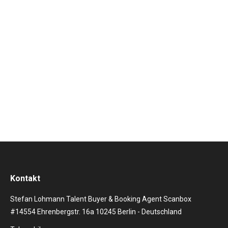
BALLOONING Faszination, Spannung und
atemberaubende Akrobatik. – The most viewed Show
Highlights & Show Acts worldwide – LED Aerial
Ballon Show / Art Ballooning / Helio Art Performance
Information Art Ballooning bzw. LED Aerial Ballon
Show ist Luftartistik, Aerial Act, Flying Art in
Verbindung mit…
Kontakt
Stefan Lohmann Talent Buyer & Booking Agent Scanbox
#14554 Ehrenbergstr. 16a 10245 Berlin - Deutschland