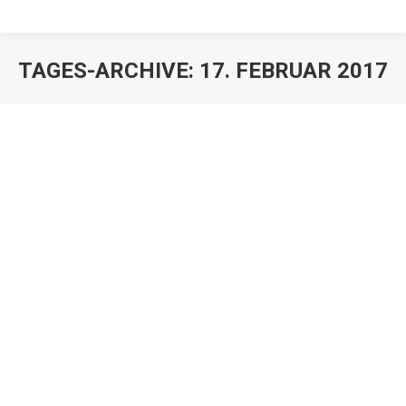
TAGES-ARCHIVE:
17. FEBRUAR 2017
Madcon Information and Best of
Videos