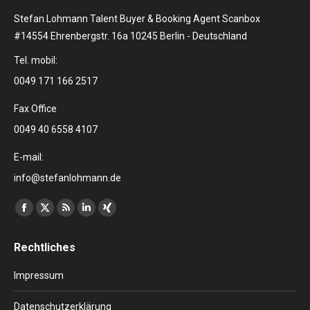
Stefan Lohmann Talent Buyer & Booking Agent Scanbox
#14554 Ehrenbergstr. 16a 10245 Berlin - Deutschland
Tel. mobil:
0049 171 166 2517
Fax Office
0049 40 6558 4107
E-mail:
info@stefanlohmann.de
Finden Sie uns auf:
Facebook
X
RSS
Linkedin
XING
page
page
page
page
page
Rechtliches
opens
opens
opens
opens
opens
in
in
in
in
in
Impressum
new
new
new
new
new
window
window
window
window
window
Datenschutzerklärung