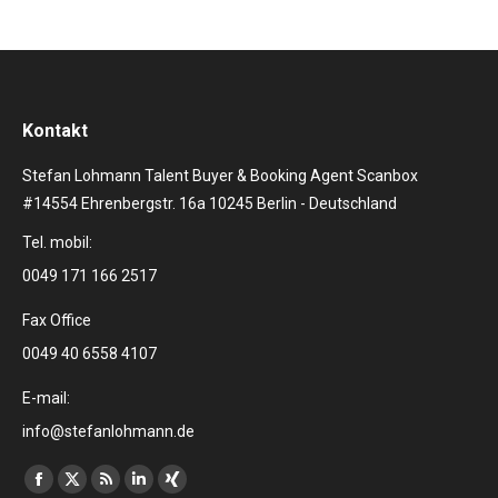
Kontakt
Stefan Lohmann Talent Buyer & Booking Agent Scanbox
#14554 Ehrenbergstr. 16a 10245 Berlin - Deutschland
Tel. mobil:
0049 171 166 2517
Fax Office
0049 40 6558 4107
E-mail:
info@stefanlohmann.de
Finden Sie uns auf:
Facebook
X
RSS
Linkedin
XING