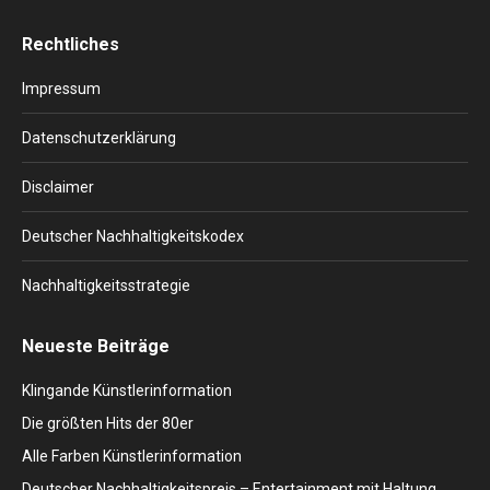
page
page
page
page
page
Rechtliches
opens
opens
opens
opens
opens
in
in
in
in
in
Impressum
new
new
new
new
new
window
window
window
window
window
Datenschutzerklärung
Disclaimer
Deutscher Nachhaltigkeitskodex
Nachhaltigkeitsstrategie
Neueste Beiträge
Klingande Künstlerinformation
Die größten Hits der 80er
Alle Farben Künstlerinformation
Deutscher Nachhaltigkeitspreis – Entertainment mit Haltung