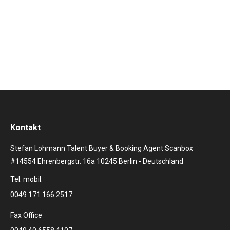
Vorboten sind vielversprechend. Nachdem wir gerade
erst Sold Out für das Max Giesinger Konzert in
Dormagen vermelden durften:…
Kontakt
Stefan Lohmann Talent Buyer & Booking Agent Scanbox
#14554 Ehrenbergstr. 16a 10245 Berlin - Deutschland
Tel. mobil:
0049 171 166 2517
Fax Office