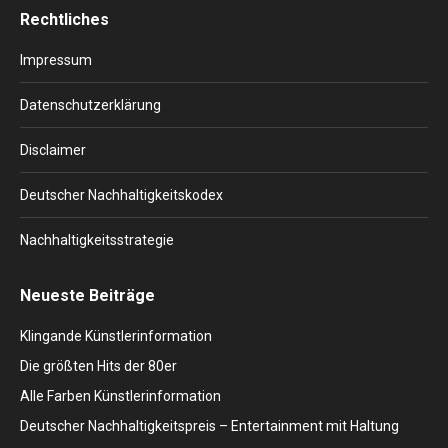
page
page
page
page
page
Rechtliches
opens
opens
opens
opens
opens
in
in
in
in
in
Impressum
new
new
new
new
new
window
window
window
window
window
Datenschutzerklärung
Disclaimer
Deutscher Nachhaltigkeitskodex
Nachhaltigkeitsstrategie
Neueste Beiträge
Klingande Künstlerinformation
Die größten Hits der 80er
Alle Farben Künstlerinformation
Deutscher Nachhaltigkeitspreis – Entertainment mit Haltung