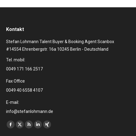
Kontakt
Stefan Lohmann Talent Buyer & Booking Agent Scanbox
#14554 Ehrenbergstr. 16a 10245 Berlin - Deutschland
Tel. mobil:
0049 171 166 2517
Fax Office
0049 40 6558 4107
E-mail:
info@stefanlohmann.de
Finden Sie uns auf:
Facebook
X
RSS
Linkedin
XING