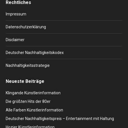
Rechtliches
opens
opens
opens
opens
opens
in
in
in
in
in
Impressum
new
new
new
new
new
window
window
window
window
window
Datenschutzerklärung
Disclaimer
Deutscher Nachhaltigkeitskodex
Nachhaltigkeitsstrategie
Neueste Beiträge
Klingande Künstlerinformation
Die größten Hits der 80er
Alle Farben Künstlerinformation
Deutscher Nachhaltigkeitspreis – Entertainment mit Haltung
Hozier Künstlerinformation