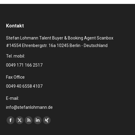
Kontakt
Stefan Lohmann Talent Buyer & Booking Agent Scanbox
#14554 Ehrenbergstr. 16a 10245 Berlin - Deutschland
Tel. mobil:
0049 171 166 2517
Fax Office
0049 40 6558 4107
E-mail:
info@stefanlohmann.de
Finden Sie uns auf:
Facebook
X
RSS
Linkedin
XING
page
page
page
page
page