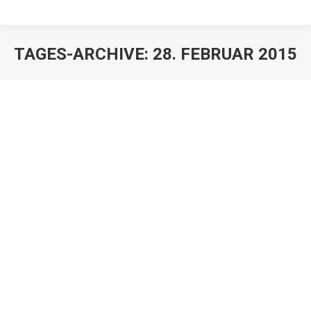
TAGES-ARCHIVE:
28. FEBRUAR 2015
Les Twins Booking and Artist
Information
Live Entertainment News
,
Showacts
,
Stars buchen
,