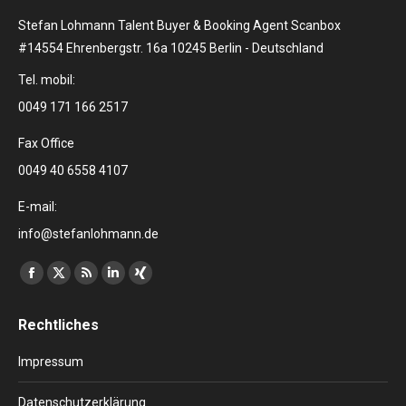
Stefan Lohmann Talent Buyer & Booking Agent Scanbox
#14554 Ehrenbergstr. 16a 10245 Berlin - Deutschland
Tel. mobil:
0049 171 166 2517
Fax Office
0049 40 6558 4107
E-mail:
info@stefanlohmann.de
Finden Sie uns auf:
Facebook
X
RSS
Linkedin
XING
page
page
page
page
page
Rechtliches
opens
opens
opens
opens
opens
in
in
in
in
in
Impressum
new
new
new
new
new
window
window
window
window
window
Datenschutzerklärung