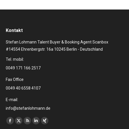
Kontakt
Stefan Lohmann Talent Buyer & Booking Agent Scanbox
#14554 Ehrenbergstr. 16a 10245 Berlin - Deutschland
Tel. mobil:
0049 171 166 2517
Fax Office
0049 40 6558 4107
E-mail:
info@stefanlohmann.de
Finden Sie uns auf:
Facebook
X
RSS
Linkedin
XING