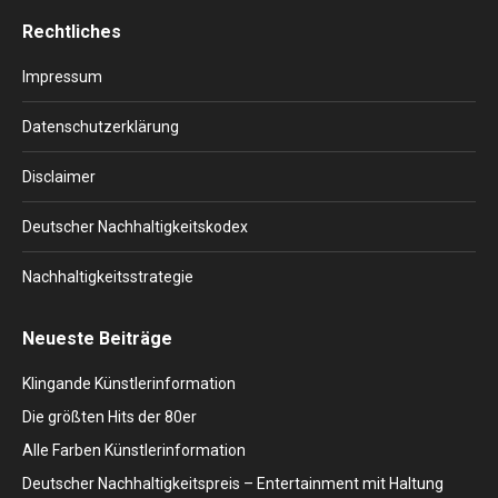
page
page
page
page
page
Rechtliches
opens
opens
opens
opens
opens
in
in
in
in
in
Impressum
new
new
new
new
new
window
window
window
window
window
Datenschutzerklärung
Disclaimer
Deutscher Nachhaltigkeitskodex
Nachhaltigkeitsstrategie
Neueste Beiträge
Klingande Künstlerinformation
Die größten Hits der 80er
Alle Farben Künstlerinformation
Deutscher Nachhaltigkeitspreis – Entertainment mit Haltung