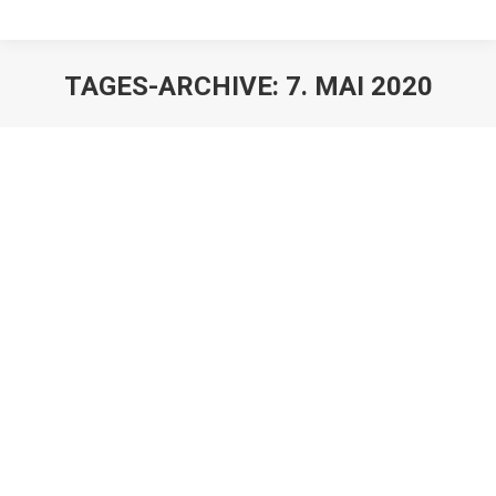
TAGES-ARCHIVE:
7. MAI 2020
Warum ist Geigenmusik bei
Veranstaltungen unverzichtbar?