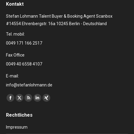
Kontakt
Stefan Lohmann Talent Buyer & Booking Agent Scanbox
#14554 Ehrenbergstr. 16a 10245 Berlin - Deutschland
Tel. mobil:
0049 171 166 2517
Fax Office
0049 40 6558 4107
E-mail:
info@stefanlohmann.de
Finden Sie uns auf:
Facebook
X
RSS
Linkedin
XING
page
page
page
page
page
Rechtliches
opens
opens
opens
opens
opens
in
in
in
in
in
Impressum
new
new
new
new
new