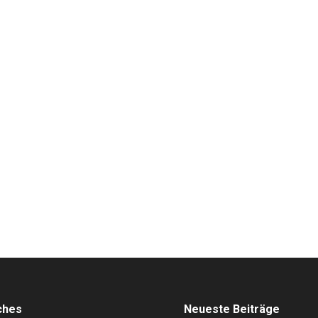
 the Dark
s
Von
Stefan Lohmann
9. Oktober 2018
s ist die neue interaktive Motion-Art-Performance von Nora Kudrjawi
ei klassisch ausgebildete Violinistinnen und Tänzerinnen, die mit i
ie beiden…
ches
Neueste Beiträge