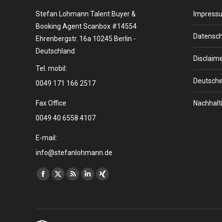
Stefan Lohmann Talent Buyer &
Impress
Booking Agent Scanbox #14554
Datensch
Ehrenbergstr. 16a 10245 Berlin -
Deutschland
Disclaim
Tel. mobil:
Deutsche
0049 171 166 2517
Fax Office
Nachhalti
0049 40 6558 4107
E-mail:
info@stefanlohmann.de
Finden Sie uns auf:
Facebook
X
RSS
Linkedin
XING
page
page
page
page
page
opens
opens
opens
opens
opens
in
in
in
in
in