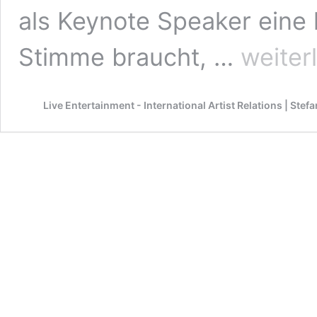
als Keynote Speaker eine
Voice
Stimme braucht, …
weiter
Coach
Alexandra
Pengler
Live Entertainment - International Artist Relations | Ste