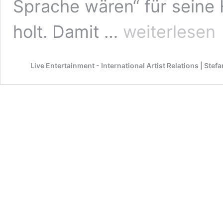
Sprache wären“ für seine H
Tim
holt. Damit …
weiterlesen
Bendzko
–
Künstlerinformationen
Live Entertainment - International Artist Relations | Ste