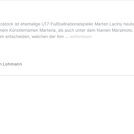
tock ist ehemalige U17-Fußballnationalspieler Marten Laciny heute 
nem Künstlernamen Marteria, als auch unter dem Namen Marsimoto. Ma
Marteria
aum entscheiden, welchen der ihm …
weiterlesen
Künstlerinformationen
fan Lohmann