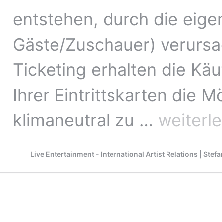
entstehen, durch die eige
Gäste/Zuschauer) verursa
Ticketing erhalten die Käu
Ihrer Eintrittskarten die M
Klimaneutrale
klimaneutral zu …
weiterl
Veranstaltungen
mit
Green
Live Entertainment - International Artist Relations | Ste
Ticketing