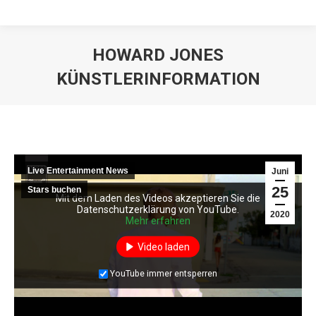
HOWARD JONES
KÜNSTLERINFORMATION
Live Entertainment News
Juni
25
Stars buchen
Mit dem Laden des Videos akzeptieren Sie die
Mit dem Laden des Videos akzeptieren Sie die
Datenschutzerklärung von YouTube.
Datenschutzerklärung von YouTube.
2020
Mehr erfahren
Mehr erfahren
Video laden
Video laden
YouTube immer entsperren
YouTube immer entsperren