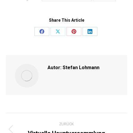
Share This Article
Share
Share
Share
Share
on
on
on
on
Facebook
X
Pinterest
LinkedIn
Autor:
Stefan Lohmann
KOMMENTARNAVIGATI
ZURÜCK
Vorheriger