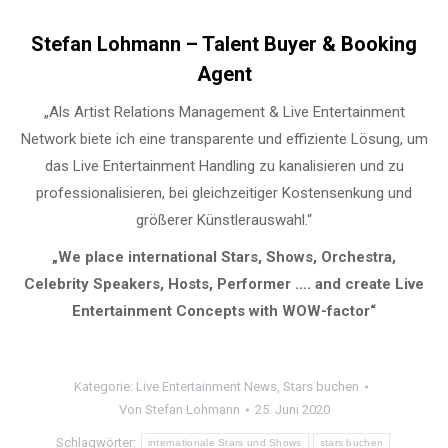
Stefan Lohmann – Talent Buyer & Booking
Agent
„Als Artist Relations Management & Live Entertainment
Network biete ich eine transparente und effiziente Lösung, um
das Live Entertainment Handling zu kanalisieren und zu
professionalisieren, bei gleichzeitiger Kostensenkung und
größerer Künstlerauswahl.“
„We place international Stars, Shows, Orchestra,
Celebrity Speakers, Hosts, Performer …. and create Live
Entertainment Concepts with WOW-factor“
Kategorie:
Live Entertainment News
,
Stars buchen
Von
Stefan Lohmann
25. Juni 2020
Schlagwörter:
internationale Stars und Shows
stars buchen