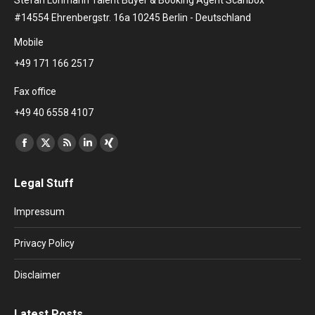
#14554 Ehrenbergstr. 16a 10245 Berlin - Deutschland
Mobile
+49 171 166 2517
Fax office
+49 40 6558 4107
Find us on:
Facebook
X
Rss
Linkedin
XING
page
page
page
page
page
Legal Stuff
opens
opens
opens
opens
opens
in
in
in
in
in
Impressum
new
new
new
new
new
window
window
window
window
window
Privacy Policy
Disclaimer
Latest Posts